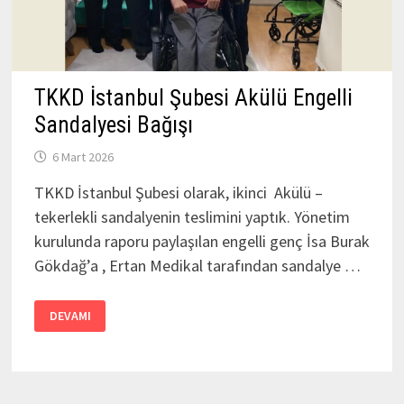
TKKD İstanbul Şubesi Akülü Engelli
Sandalyesi Bağışı
6 Mart 2026
TKKD İstanbul Şubesi olarak, ikinci Akülü –
tekerlekli sandalyenin teslimini yaptık. Yönetim
kurulunda raporu paylaşılan engelli genç İsa Burak
Gökdağ’a , Ertan Medikal tarafından sandalye …
TKKD
DEVAMI
İSTANBUL
ŞUBESI
AKÜLÜ
ENGELLI
SANDALYESI
BAĞIŞI