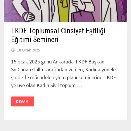
TKDF Toplumsal Cinsiyet Eşitliği
Eğitimi Semineri
18 Ocak 2025
15 ocak 2025 günü Ankarada TKDF Başkanı
Sn.Canan Güllü tarafından verilen, Kadına yönelik
şiddetle mücadele eylem planı seminerine TKDF
ye üye olan Kadın Sivil toplum …
TKDF
DEVAMI
TOPLUMSAL
CINSIYET
EŞITLIĞI
EĞITIMI
SEMINERI