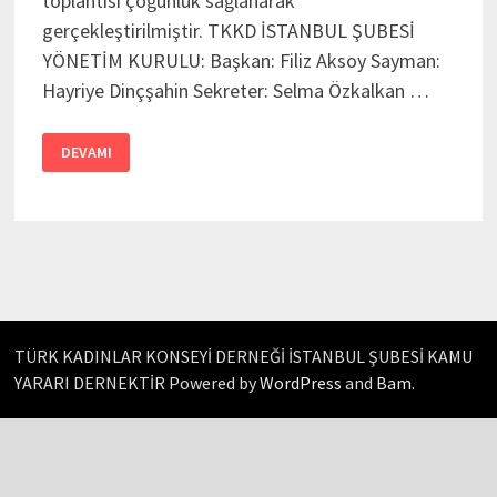
toplantısı çoğunluk sağlanarak
gerçekleştirilmiştir. TKKD İSTANBUL ŞUBESİ
YÖNETİM KURULU: Başkan: Filiz Aksoy Sayman:
Hayriye Dinçşahin Sekreter: Selma Özkalkan …
TKKD
DEVAMI
İSTANBUL
ŞUBESININ
OLAĞANÜSTÜ
GENEL
KURULU
YAPILDI
TÜRK KADINLAR KONSEYİ DERNEĞİ İSTANBUL ŞUBESİ KAMU
YARARI DERNEKTİR Powered by
WordPress
and
Bam
.