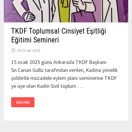
TKDF Toplumsal Cinsiyet Eşitliği
Eğitimi Semineri
18 Ocak 2025
15 ocak 2025 günü Ankarada TKDF Başkanı
Sn.Canan Güllü tarafından verilen, Kadına yönelik
şiddetle mücadele eylem planı seminerine TKDF
ye üye olan Kadın Sivil toplum …
TKDF
DEVAMI
TOPLUMSAL
CINSIYET
EŞITLIĞI
EĞITIMI
SEMINERI