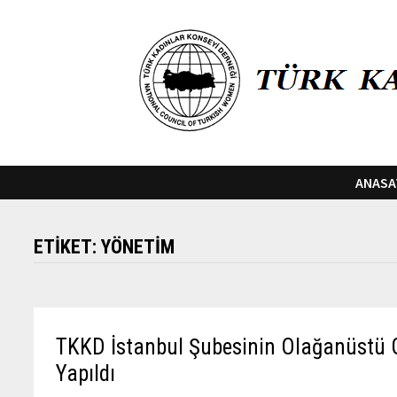
Skip
to
content
ANASA
ETIKET:
YÖNETIM
TKKD İstanbul Şubesinin Olağanüstü 
Yapıldı