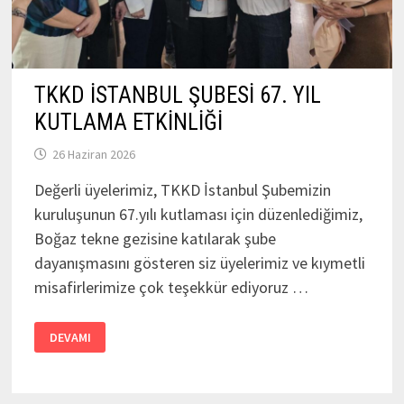
TKKD İSTANBUL ŞUBESİ 67. YIL
KUTLAMA ETKİNLİĞİ
26 Haziran 2026
Değerli üyelerimiz, TKKD İstanbul Şubemizin
kuruluşunun 67.yılı kutlaması için düzenlediğimiz,
Boğaz tekne gezisine katılarak şube
dayanışmasını gösteren siz üyelerimiz ve kıymetli
misafirlerimize çok teşekkür ediyoruz …
TKKD
DEVAMI
İSTANBUL
ŞUBESİ
67.
YIL
KUTLAMA