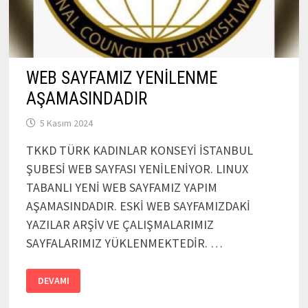
WEB SAYFAMIZ YENİLENME
AŞAMASINDADIR
5 Kasım 2024
TKKD TÜRK KADINLAR KONSEYİ İSTANBUL
ŞUBESİ WEB SAYFASI YENİLENİYOR. LINUX
TABANLI YENİ WEB SAYFAMIZ YAPIM
AŞAMASINDADIR. ESKİ WEB SAYFAMIZDAKİ
YAZILAR ARŞİV VE ÇALIŞMALARIMIZ
SAYFALARIMIZ YÜKLENMEKTEDİR. …
WEB
DEVAMI
SAYFAMIZ
YENİLENME
AŞAMASINDADIR