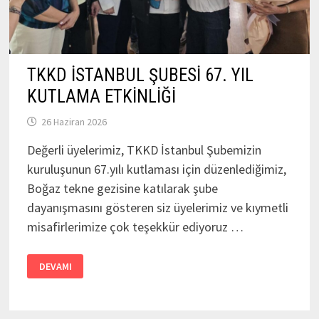
TKKD İSTANBUL ŞUBESİ 67. YIL
KUTLAMA ETKİNLİĞİ
26 Haziran 2026
Değerli üyelerimiz, TKKD İstanbul Şubemizin
kuruluşunun 67.yılı kutlaması için düzenlediğimiz,
Boğaz tekne gezisine katılarak şube
dayanışmasını gösteren siz üyelerimiz ve kıymetli
misafirlerimize çok teşekkür ediyoruz …
TKKD
DEVAMI
İSTANBUL
ŞUBESİ
67.
YIL
KUTLAMA