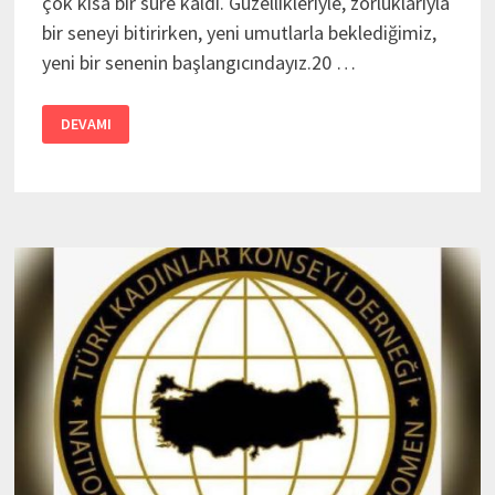
çok kısa bir süre kaldı. Güzellikleriyle, zorluklarıyla
bir seneyi bitirirken, yeni umutlarla beklediğimiz,
yeni bir senenin başlangıcındayız.20 …
TKKD
DEVAMI
İSTANBUL
ŞUBESI
YIL
SONU
TOPLANTI
DAVETI